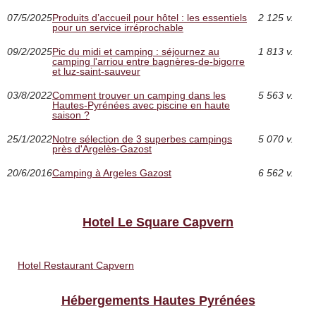
07/5/2025
Produits d’accueil pour hôtel : les essentiels
2 125 v.
pour un service irréprochable
09/2/2025
Pic du midi et camping : séjournez au
1 813 v.
camping l'arriou entre bagnères-de-bigorre
et luz-saint-sauveur
03/8/2022
Comment trouver un camping dans les
5 563 v.
Hautes-Pyrénées avec piscine en haute
saison ?
25/1/2022
Notre sélection de 3 superbes campings
5 070 v.
près d'Argelès-Gazost
20/6/2016
Camping à Argeles Gazost
6 562 v.
Hotel Le Square Capvern
Hotel Restaurant Capvern
Hébergements Hautes Pyrénées