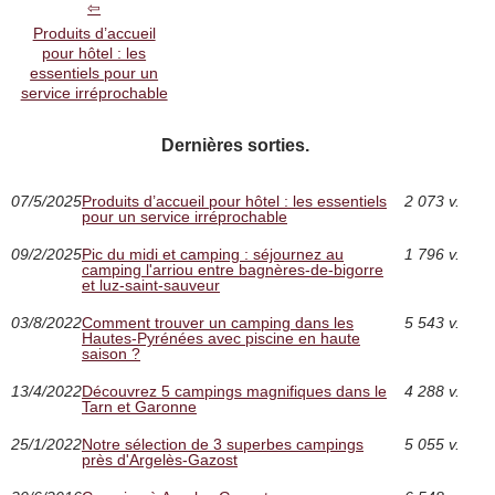
Produits d’accueil
pour hôtel : les
essentiels pour un
service irréprochable
Dernières sorties.
07/5/2025
Produits d’accueil pour hôtel : les essentiels
2 073 v.
pour un service irréprochable
09/2/2025
Pic du midi et camping : séjournez au
1 796 v.
camping l'arriou entre bagnères-de-bigorre
et luz-saint-sauveur
03/8/2022
Comment trouver un camping dans les
5 543 v.
Hautes-Pyrénées avec piscine en haute
saison ?
13/4/2022
Découvrez 5 campings magnifiques dans le
4 288 v.
Tarn et Garonne
25/1/2022
Notre sélection de 3 superbes campings
5 055 v.
près d'Argelès-Gazost