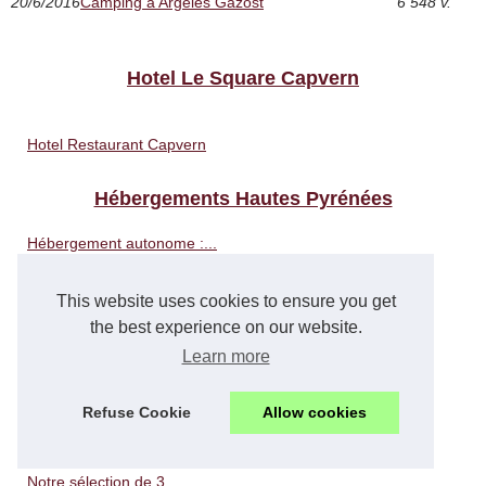
20/6/2016
Camping à Argeles Gazost
6 548 v.
Hotel Le Square Capvern
Hotel Restaurant Capvern
Hébergements Hautes Pyrénées
Hébergement autonome :...
Produits d’accueil pour...
This website uses cookies to ensure you get
the best experience on our website.
Pic du midi et camping :...
Learn more
Comment trouver un camping...
Refuse Cookie
Allow cookies
Découvrez 5 campings...
Notre sélection de 3...